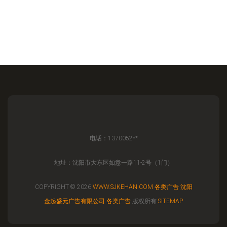
电话：1370052**
地址：沈阳市大东区如意一路11-2号（1门）
COPYRIGHT © 2026
WWW.SJKEHAN.COM
各类广告
沈阳
金起盛元广告有限公司
各类广告
版权所有
SITEMAP